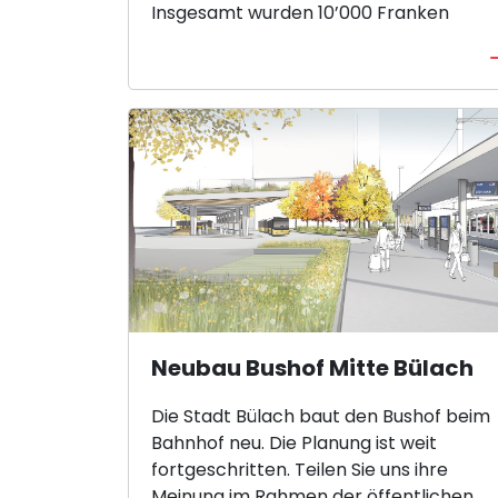
Insgesamt wurden 10’000 Franken
verteilt. Die Bevölkerung konnte durch
ihre Zustimmung (“Like-Button”)
auswählen, welche Projekte finanziell
unterstützt werden sollen.
Neubau Bushof Mitte Bülach
Die Stadt Bülach baut den Bushof beim
Bahnhof neu. Die Planung ist weit
fortgeschritten. Teilen Sie uns ihre
Meinung im Rahmen der öffentlichen